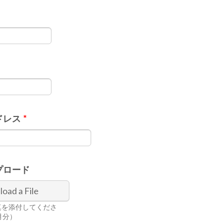
Format: (000) 000-0000.
ドレス
*
プロード
load a File
真を添付してくださ
月分）