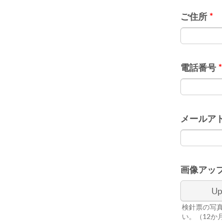
ご住所
*
電話番号
*
メールア
画像アッ
Up
検針票の写
い。（12か