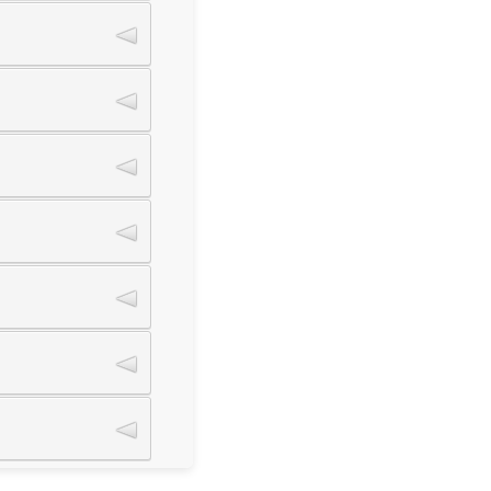
Research Funding):
.
:(تفاصيل الميزانية بالدينار البحريني ( يتم تغطيتها بواسطة تمويل من قبل عمادة البحث العلمي