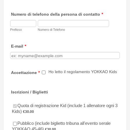
Numero di telefono della persona di contatto
*
Prefisso
Numero di Telefono
E-mail
*
Ho letto il regolamento YOKKAO Kids
Accettazione
*
Iscrizioni / Biglietti
Quota di registrazione Kid (include 1 allenatore ogni 3
€30.00
Kids)
€
30.00
Pubblico (include biglietto tribuna all'evento serale
€30.00
YOKKAO 45-46)
€
30.00