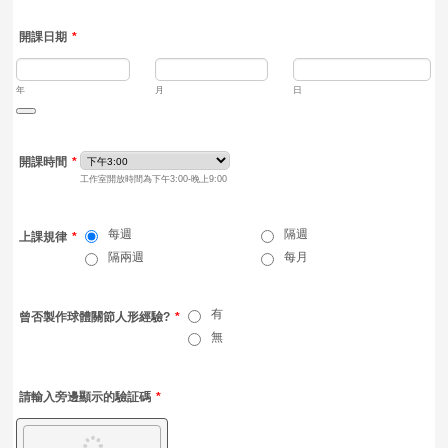
開課日期
*
年
月
日
Date Picker Icon
開課時間
*
工作室開放時間為下午3:00-晚上9:00
每週
隔週
上課規律
*
隔兩週
每月
有
曾否製作球體關節人形經驗?
*
無
請輸入旁邊顯示的驗証碼
*