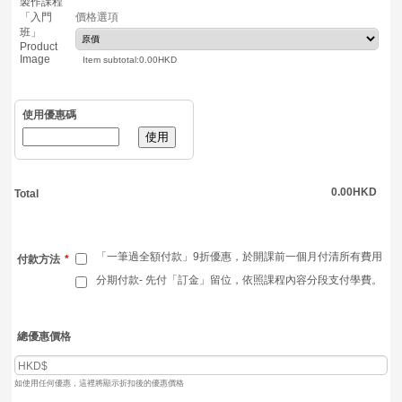
價格選項
0.00 HKD
Item subtotal:
0.00
HKD
使用優惠碼
使用
0.00 HKD
0.00
HKD
Total
「一筆過全額付款」9折優惠，於開課前一個月付清所有費用
付款方法
*
分期付款- 先付「訂金」留位，依照課程內容分段支付學費。
總優惠價格
如使用任何優惠，這裡將顯示折扣後的優惠價格